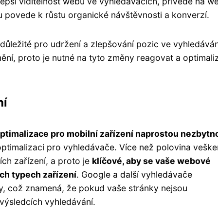
zlepší viditelnost webu ve vyhledávačích, přivede na w
 povede k růstu organické návštěvnosti a konverzí.
důležité pro udržení a zlepšování pozic ve vyhledáván
mění, proto je nutné na tyto změny reagovat a optimali
ní
ptimalizace pro mobilní zařízení naprostou nezbytn
ptimalizaci pro vyhledávače. Více než polovina vešk
ch zařízení, a proto je
klíčové, aby se vaše webové
ch typech zařízení
. Google a další vyhledávače
y, což znamená, že pokud vaše stránky nejsou
 výsledcích vyhledávání.