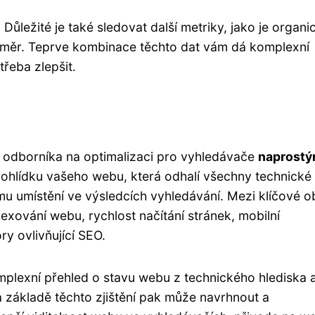
ůležité je také sledovat další metriky, jako je organi
oměr. Teprve kombinace těchto dat vám dá komplexní
třeba zlepšit.
a odborníka na optimalizaci pro vyhledávače
naprost
prohlídku vašeho webu, která odhalí všechny technické
u umístění ve výsledcích vyhledávání. Mezi klíčové ob
dexování webu, rychlost načítání stránek, mobilní
ry ovlivňující SEO.
mplexní přehled o stavu webu z technického hlediska 
 Na základě těchto zjištění pak může navrhnout a