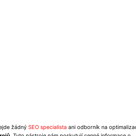
bejde žádný
SEO specialista
ani odborník na optimaliza
rojů
. Tyto nástroje nám poskytují cenné informace o