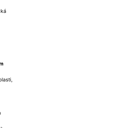
cká
ým
lasti,
a