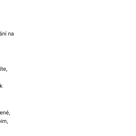
ání na
te,
ak
ené,
bim,