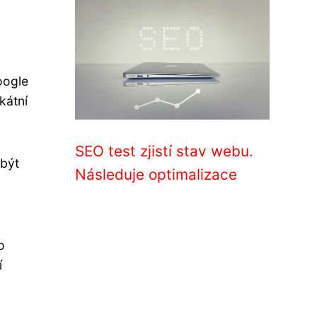
oogle
kátní
SEO test zjistí stav webu.
 být
Následuje optimalizace
o
í