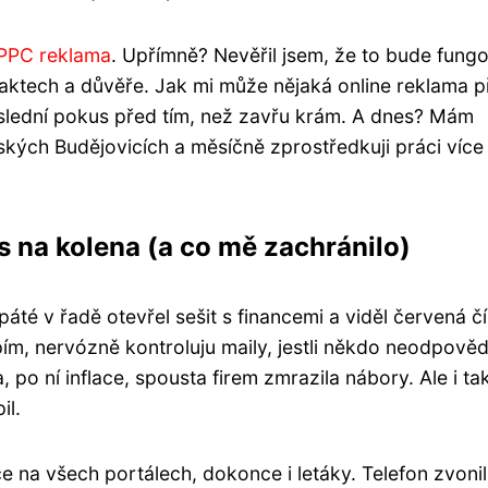
PPC reklama
. Upřímně? Nevěřil jsem, že to bude fungo
taktech a důvěře. Jak mi může nějaká online reklama p
poslední pokus před tím, než zavřu krám. A dnes? Mám
ských Budějovicích a měsíčně zprostředkuji práci více
 na kolena (a co mě zachránilo)
é v řadě otevřel sešit s financemi a viděl červená čí
pím, nervózně kontroluju maily, jestli někdo neodpověd
 po ní inflace, spousta firem zmrazila nábory. Ale i tak
il.
 na všech portálech, dokonce i letáky. Telefon zvonil