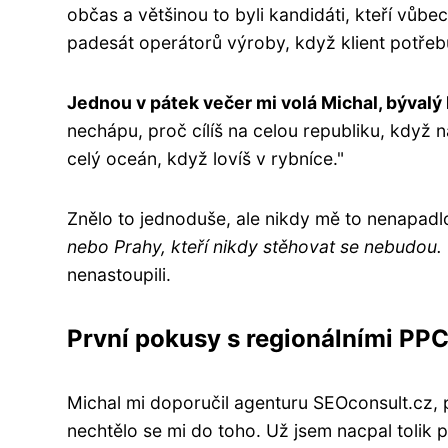
občas a většinou to byli kandidáti, kteří vůbe
padesát operátorů výroby, když klient potřeb
Jednou v pátek večer mi volá Michal, bývalý
nechápu, proč cílíš na celou republiku, když na
celý oceán, když lovíš v rybníce."
Znělo to jednoduše, ale nikdy mě to nenapadl
nebo Prahy, kteří nikdy stěhovat se nebudou.
nenastoupili.
První pokusy s regionálními PP
Michal mi doporučil agenturu SEOconsult.cz, 
nechtělo se mi do toho. Už jsem nacpal tolik 