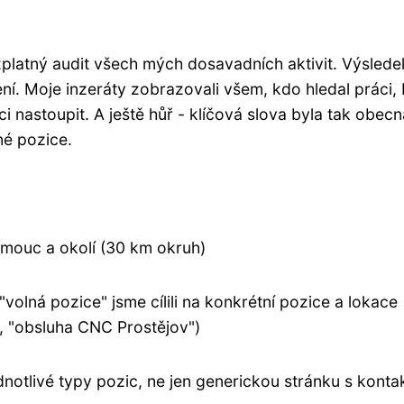
ezplatný audit všech mých dosavadních aktivit. Výslede
ní. Moje inzeráty zobrazovali všem, kdo hledal práci,
ici nastoupit. A ještě hůř - klíčová slova byla tak obecn
iné pozice.
omouc a okolí (30 km okruh)
"volná pozice" jsme cílili na konkrétní pozice a lokace
", "obsluha CNC Prostějov")
ednotlivé typy pozic, ne jen generickou stránku s konta