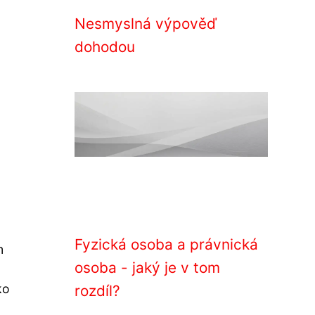
Nesmyslná výpověď
dohodou
Fyzická osoba a právnická
m
osoba - jaký je v tom
ko
rozdíl?