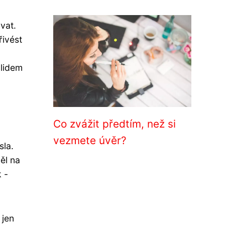
vat.
řivést
 lidem
Co zvážit předtím, než si
vezmete úvěr?
sla.
ěl na
 -
 jen