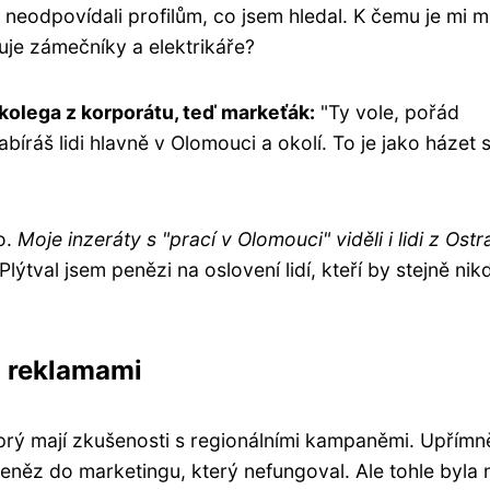
c neodpovídali profilům, co jsem hledal. K čemu je mi m
uje zámečníky a elektrikáře?
 kolega z korporátu, teď markeťák:
"Ty vole, pořád
bíráš lidi hlavně v Olomouci a okolí. To je jako házet s
o.
Moje inzeráty s "prací v Olomouci" viděli i lidi z Ost
Plýtval jsem penězi na oslovení lidí, kteří by stejně nik
C reklamami
prý mají zkušenosti s regionálními kampaněmi. Upřímn
peněz do marketingu, který nefungoval. Ale tohle byla