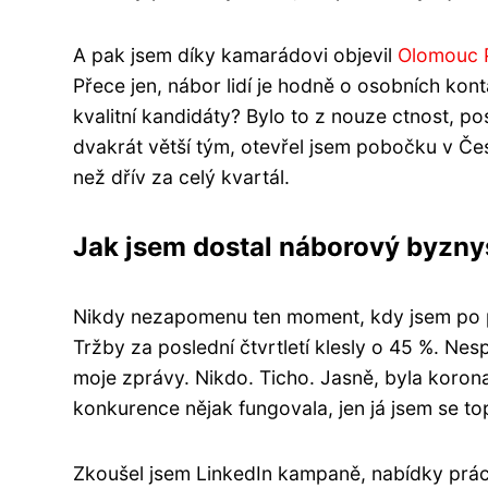
A pak jsem díky kamarádovi objevil
Olomouc 
Přece jen, nábor lidí je hodně o osobních kon
kvalitní kandidáty? Bylo to z nouze ctnost, 
dvakrát větší tým, otevřel jsem pobočku v Če
než dřív za celý kvartál.
Jak jsem dostal náborový byznys
Nikdy nezapomenu ten moment, kdy jsem po pát
Tržby za poslední čtvrtletí klesly o 45 %. Nes
moje zprávy. Nikdo. Ticho. Jasně, byla korona,
konkurence nějak fungovala, jen já jsem se top
Zkoušel jsem LinkedIn kampaně, nabídky práce