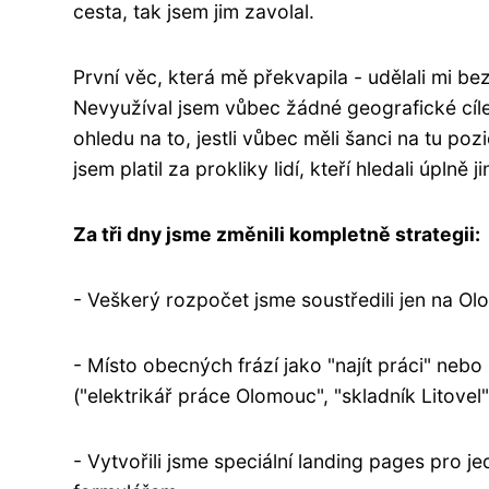
cesta, tak jsem jim zavolal.
První věc, která mě překvapila - udělali mi b
Nevyužíval jsem vůbec žádné geografické cíle
ohledu na to, jestli vůbec měli šanci na tu poz
jsem platil za prokliky lidí, kteří hledali úplně j
Za tři dny jsme změnili kompletně strategii:
- Veškerý rozpočet jsme soustředili jen na Ol
- Místo obecných frází jako "najít práci" nebo 
("elektrikář práce Olomouc", "skladník Litovel
- Vytvořili jsme speciální landing pages pro j