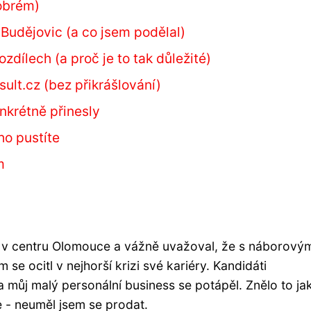
dobrém)
Budějovic (a co jsem podělal)
ozdílech (a proč je to tak důležité)
ult.cz (bez přikrášlování)
nkrétně přinesly
ho pustíte
m
i v centru Olomouce a vážně uvažoval, že s náborový
e ocitl v nejhorší krizi své kariéry. Kandidáti
a můj malý personální business se potápěl. Znělo to ja
e - neuměl jsem se prodat.