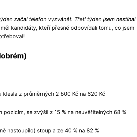
ýden začal telefon vyzvánět. Třetí týden jsem nestíhal
ěl kandidáty, kteří přesně odpovídali tomu, co jsem
potřeboval!
 dobrém)
ta klesla z průměrných 2 800 Kč na 620 Kč
 pozicím, se zvýšil z 15 % na neuvěřitelných 68 %
álně nastoupilo) stoupla ze 40 % na 82 %