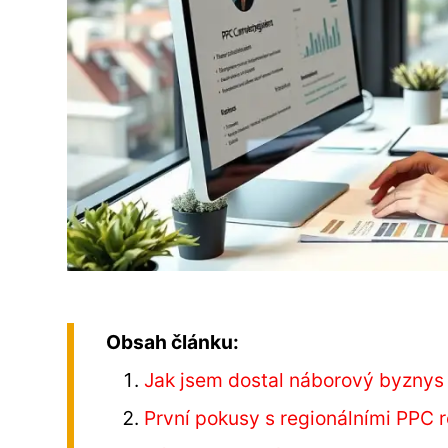
Obsah článku:
Jak jsem dostal náborový byznys 
První pokusy s regionálními PPC