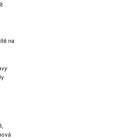
ít
ítě na
ravy
dy
ě,
 nová