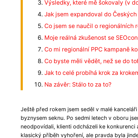
Výsledky, které mě šokovaly (v 
Jak jsem expandoval do Českých 
Co jsem se naučil o regionálních r
Moje reálná zkušenost se SEOcons
Co mi regionální PPC kampaně ko
Co byste měli vědět, než se do to
Jak to celé probíhá krok za kroke
Na závěr: Stálo to za to?
Ještě před rokem jsem seděl v malé kancelář
byznysem seknu. Po sedmi letech v oboru jsem s
neodpovídali, klienti odcházeli ke konkurenci 
klasický příběh vyhoření, ale pravda byla jind