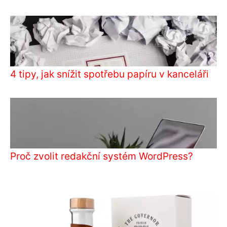
4 tipy, jak snížit spotřebu papíru v kanceláři
Proč zvolit redakční systém WordPress?