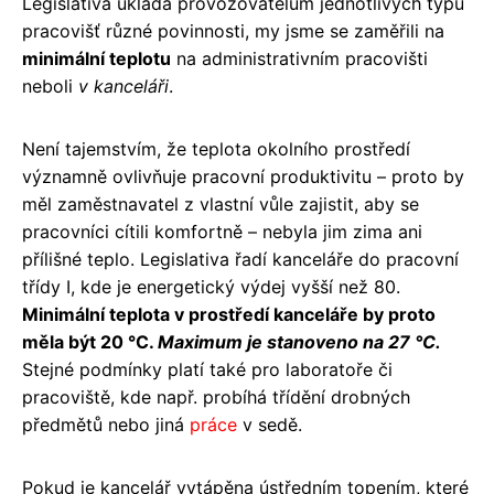
Legislativa ukládá provozovatelům jednotlivých typů
pracovišť různé povinnosti, my jsme se zaměřili na
minimální teplotu
na administrativním pracovišti
neboli
v kanceláři
.
Není tajemstvím, že teplota okolního prostředí
významně ovlivňuje pracovní produktivitu – proto by
měl zaměstnavatel z vlastní vůle zajistit, aby se
pracovníci cítili komfortně – nebyla jim zima ani
přílišné teplo. Legislativa řadí kanceláře do pracovní
třídy I, kde je energetický výdej vyšší než 80.
Minimální teplota v prostředí kanceláře by proto
měla být 20 °C.
Maximum je stanoveno na 27 °C.
Stejné podmínky platí také pro laboratoře či
pracoviště, kde např. probíhá třídění drobných
předmětů nebo jiná
práce
v sedě.
Pokud je kancelář vytápěna ústředním topením, které