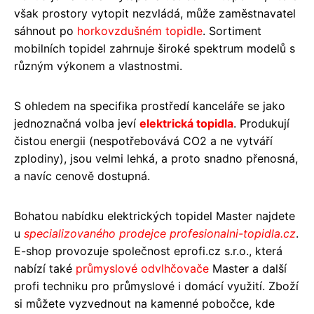
však prostory vytopit nezvládá, může zaměstnavatel
sáhnout po
horkovzdušném topidle
. Sortiment
mobilních topidel zahrnuje široké spektrum modelů s
různým výkonem a vlastnostmi.
S ohledem na specifika prostředí kanceláře se jako
jednoznačná volba jeví
elektrická topidla
. Produkují
čistou energii (nespotřebovává CO2 a ne vytváří
zplodiny), jsou velmi lehká, a proto snadno přenosná,
a navíc cenově dostupná.
Bohatou nabídku elektrických topidel Master najdete
u
specializovaného prodejce profesionalni-topidla.cz
.
E-shop provozuje společnost eprofi.cz s.r.o., která
nabízí také
průmyslové odvlhčovače
Master a další
profi techniku pro průmyslové i domácí využití. Zboží
si můžete vyzvednout na kamenné pobočce, kde