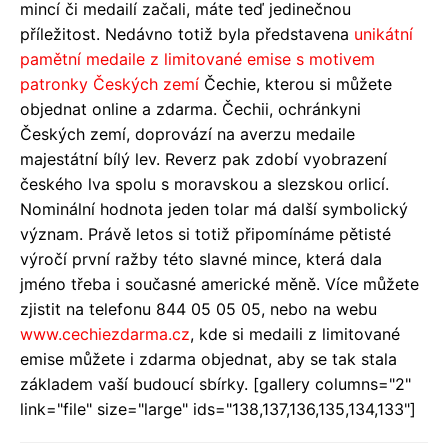
mincí či medailí začali, máte teď jedinečnou
příležitost. Nedávno totiž byla představena
unikátní
pamětní medaile z limitované emise s motivem
patronky Českých
zemí
Čechie
, kterou si můžete
objednat online a zdarma. Čechii, ochránkyni
Českých zemí, doprovází na averzu medaile
majestátní bílý lev. Reverz pak zdobí vyobrazení
českého lva spolu s moravskou a slezskou orlicí.
Nominální hodnota jeden tolar má další symbolický
význam. Právě letos si totiž připomínáme pětisté
výročí první ražby této slavné mince, která dala
jméno třeba i současné americké měně. Více můžete
zjistit na telefonu 844 05 05 05, nebo na webu
www.cechiezdarma.cz
, kde si medaili z limitované
emise můžete i zdarma objednat, aby se tak stala
základem vaší budoucí sbírky. [gallery columns="2"
link="file" size="large" ids="138,137,136,135,134,133"]