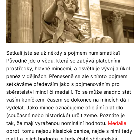
Setkali jste se už někdy s pojmem numismatika?
Původně jde o vědu, která se zabývá platebními
prostředky, hlavně mincemi, a osvětluje vývoj a úkol
peněz v dějinách. Přeneseně se ale s tímto pojmem
setkáváme především jako s pojmenováním pro
sběratelství mincí či medailí. To se může snadno stát
vaším koníčkem, časem se dokonce na mincích dá i
vydělat. Jako mince označujeme oficiální platidlo
(současné nebo historické) určit země. Poznáte je
tak, že mají vyraženou nominální hodnotu.
Medaile
oproti tomu nejsou klasické peníze, nejde s nimi tedy
platit a jejich hodnota je tedy čistě sběratelská.