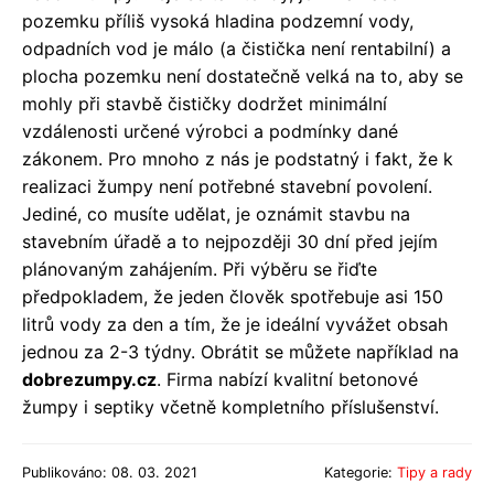
pozemku příliš vysoká hladina podzemní vody,
odpadních vod je málo (a čistička není rentabilní) a
plocha pozemku není dostatečně velká na to, aby se
mohly při stavbě čističky dodržet minimální
vzdálenosti určené výrobci a podmínky dané
zákonem. Pro mnoho z nás je podstatný i fakt, že k
realizaci žumpy není potřebné stavební povolení.
Jediné, co musíte udělat, je oznámit stavbu na
stavebním úřadě a to nejpozději 30 dní před jejím
plánovaným zahájením. Při výběru se řiďte
předpokladem, že jeden člověk spotřebuje asi 150
litrů vody za den a tím, že je ideální vyvážet obsah
jednou za 2-3 týdny. Obrátit se můžete například na
dobrezumpy.cz
. Firma nabízí kvalitní betonové
žumpy i septiky včetně kompletního příslušenství.
Publikováno: 08. 03. 2021
Kategorie:
Tipy a rady