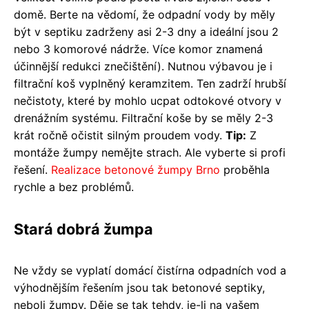
domě. Berte na vědomí, že odpadní vody by měly
být v septiku zadrženy asi 2-3 dny a ideální jsou 2
nebo 3 komorové nádrže. Více komor znamená
účinnější redukci znečištění). Nutnou výbavou je i
filtrační koš vyplněný keramzitem. Ten zadrží hrubší
nečistoty, které by mohlo ucpat odtokové otvory v
drenážním systému. Filtrační koše by se měly 2-3
krát ročně očistit silným proudem vody.
Tip:
Z
montáže žumpy nemějte strach. Ale vyberte si profi
řešení.
Realizace betonové žumpy Brno
proběhla
rychle a bez problémů.
Stará dobrá žumpa
Ne vždy se vyplatí domácí čistírna odpadních vod a
výhodnějším řešením jsou tak betonové septiky,
neboli žumpy. Děje se tak tehdy, je-li na vašem