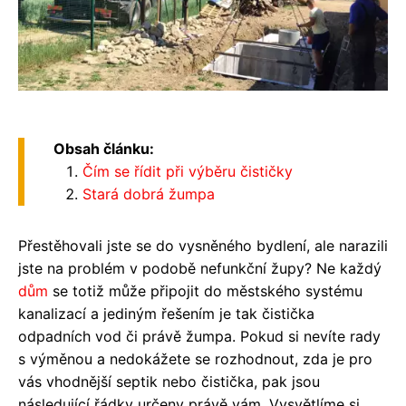
Obsah článku:
Čím se řídit při výběru čističky
Stará dobrá žumpa
Přestěhovali jste se do vysněného bydlení, ale narazili
jste na problém v podobě nefunkční župy? Ne každý
dům
se totiž může připojit do městského systému
kanalizací a jediným řešením je tak čistička
odpadních vod či právě žumpa. Pokud si nevíte rady
s výměnou a nedokážete se rozhodnout, zda je pro
vás vhodnější septik nebo čistička, pak jsou
následující řádky určeny právě vám. Vysvětlíme si