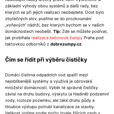
základní výhody obou systémů a další rady, bez
kterých se při jejich realizaci neobejdete. Dost bylo
zbytečných slov, pusťme se do prozkoumání
„voňavých“ nádrží, bez kterých bychom se v našich
domácnostech neobešli.
Tip:
Zde se můžete podívat,
jak probíhala
realizace betonové
žumpy
Praha pod
taktovkou odborníků z
dobrezumpy.cz
.
Čím se řídit při výběru čističky
Domácí čistírna odpadních vod spatří mezi
nejoblíbenější systémy a využívá je obrovské
množství domácností. Výběr té správné čističky
závisí na druhu budovy, výskytu (a hladině) podzemní
vody, rozloze pozemku, ale také druhu půdy a
hloubce výstupu potrubí kanalizace ze stavby.
Velikost volíme podle počtu trvale žijících osob v