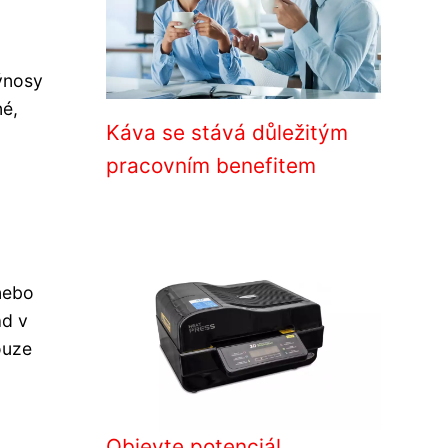
výnosy
né,
Káva se stává důležitým
pracovním benefitem
 nebo
ad v
ouze
Objevte potenciál