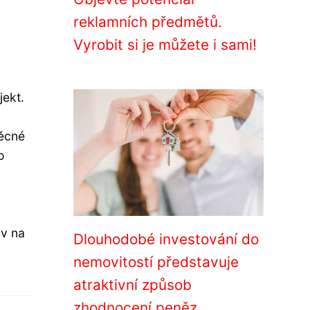
reklamních předmětů.
.
Vyrobit si je můžete i sami!
o
jekt.
věcné
o
iv na
Dlouhodobé investování do
nemovitostí představuje
atraktivní způsob
zhodnocení peněz