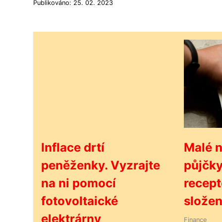
Publikováno: 25. 02. 2023
Inflace drtí
Malé 
peněženky. Vyzrajte
půjčk
na ni pomocí
recep
fotovoltaické
slože
elektrárny
Finance