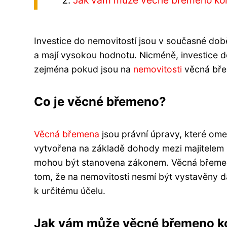
Jak vám může věcné břemeno kom
Investice do nemovitostí jsou v současné době
a mají vysokou hodnotu. Nicméně, investice 
zejména pokud jsou na
nemovitosti
věcná bře
Co je věcné břemeno?
Věcná břemena
jsou právní úpravy, které ome
vytvořena na základě dohody mezi majitelem ne
mohou být stanovena zákonem. Věcná břemena
tom, že na nemovitosti nesmí být vystavěny d
k určitému účelu.
Jak vám může věcné břemeno ko