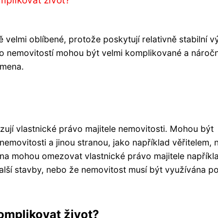
plikovat život?
 velmi oblíbené, protože poskytují relativně stabilní 
do nemovitostí mohou být velmi komplikované a nároč
mena.
zují vlastnické právo majitele nemovitosti. Mohou být
movitosti a jinou stranou, jako například věřitelem,
 mohou omezovat vlastnické právo majitele napříkl
alší stavby, nebo že nemovitost musí být využívána p
mplikovat život?