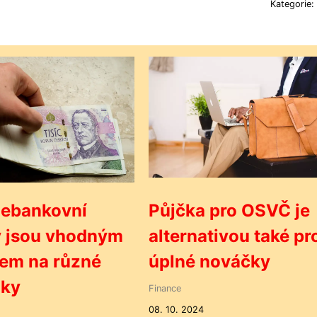
Kategorie:
nebankovní
Půjčka pro OSVČ je
y jsou vhodným
alternativou také pr
tem na různé
úplné nováčky
nky
Finance
08. 10. 2024