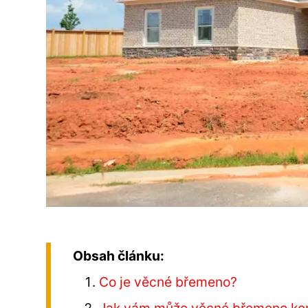
Obsah článku:
Co je věcné břemeno?