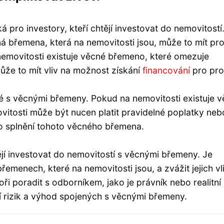
pro investory, kteří chtějí investovat do nemovitostí
á břemena, která na nemovitosti jsou, může to mít pr
emovitosti existuje věcné břemeno, které omezuje
může to mít vliv na možnost získání
financování
pro pro
 s věcnými břemeny. Pokud na nemovitosti existuje 
vitosti může být nucen platit pravidelné poplatky neb
ilo splnění tohoto věcného břemena.
tějí investovat do nemovitostí s věcnými břemeny. Je
emenech, které na nemovitosti jsou, a zvážit jejich vl
oři poradit s odborníkem, jako je právník nebo realitní
 rizik a výhod spojených s věcnými břemeny.