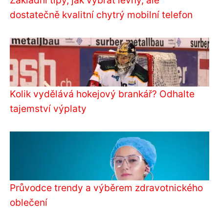
Základní tipy, jak vybrat levný, ale
dostatečně kvalitní chytrý mobilní telefon
Kolik vydělává hokejový brankář? Odhalte
tajemství výplaty
Průvodce trendy a výběrem zdravotnického
oblečení