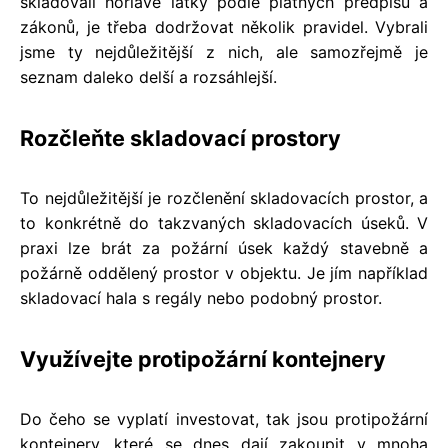
skladovali hořlavé látky podle platných předpisů a
zákonů, je třeba dodržovat několik pravidel. Vybrali
jsme ty nejdůležitější z nich, ale samozřejmě je
seznam daleko delší a rozsáhlejší.
Rozčleňte skladovací prostory
To nejdůležitější je rozčlenění skladovacích prostor, a
to konkrétně do takzvaných skladovacích úseků. V
praxi lze brát za požární úsek každý stavebně a
požárně oddělený prostor v objektu. Je jím například
skladovací hala s regály nebo podobný prostor.
Využívejte protipožární kontejnery
Do čeho se vyplatí investovat, tak jsou protipožární
kontejnery, které se dnes dají zakoupit v mnoha