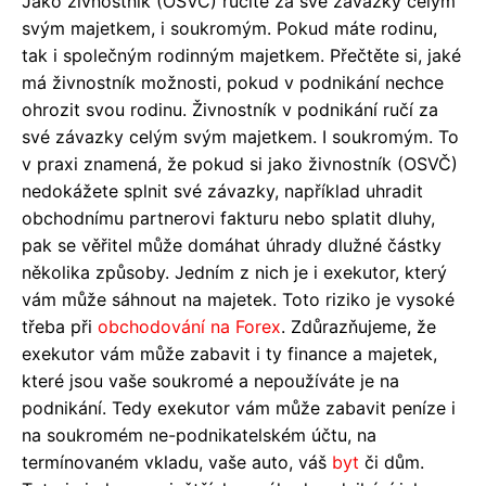
Jako živnostník (OSVČ) ručíte za své závazky celým
svým majetkem, i soukromým. Pokud máte rodinu,
tak i společným rodinným majetkem. Přečtěte si, jaké
má živnostník možnosti, pokud v podnikání nechce
ohrozit svou rodinu. Živnostník v podnikání ručí za
své závazky celým svým majetkem. I soukromým. To
v praxi znamená, že pokud si jako živnostník (OSVČ)
nedokážete splnit své závazky, například uhradit
obchodnímu partnerovi fakturu nebo splatit dluhy,
pak se věřitel může domáhat úhrady dlužné částky
několika způsoby. Jedním z nich je i exekutor, který
vám může sáhnout na majetek. Toto riziko je vysoké
třeba při
obchodování na Forex
. Zdůrazňujeme, že
exekutor vám může zabavit i ty finance a majetek,
které jsou vaše soukromé a nepoužíváte je na
podnikání. Tedy exekutor vám může zabavit peníze i
na soukromém ne-podnikatelském účtu, na
termínovaném vkladu, vaše auto, váš
byt
či dům.