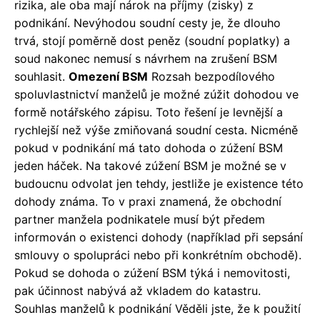
rizika, ale oba mají nárok na příjmy (zisky) z
podnikání. Nevýhodou soudní cesty je, že dlouho
trvá, stojí poměrně dost peněz (soudní poplatky) a
soud nakonec nemusí s návrhem na zrušení BSM
souhlasit.
Omezení BSM
Rozsah bezpodílového
spoluvlastnictví manželů je možné zúžit dohodou ve
formě notářského zápisu. Toto řešení je levnější a
rychlejší než výše zmiňovaná soudní cesta. Nicméně
pokud v podnikání má tato dohoda o zúžení BSM
jeden háček. Na takové zúžení BSM je možné se v
budoucnu odvolat jen tehdy, jestliže je existence této
dohody známa. To v praxi znamená, že obchodní
partner manžela podnikatele musí být předem
informován o existenci dohody (například při sepsání
smlouvy o spolupráci nebo při konkrétním obchodě).
Pokud se dohoda o zúžení BSM týká i nemovitosti,
pak účinnost nabývá až vkladem do katastru.
Souhlas manželů k podnikání Věděli jste, že k použití