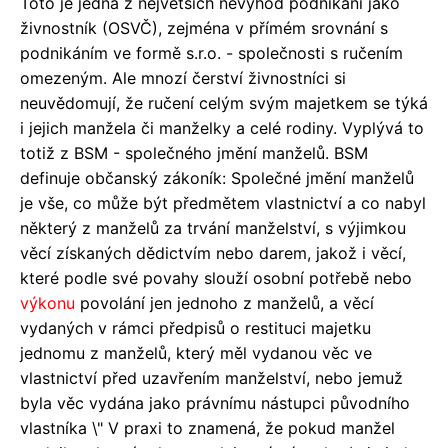
Toto je jedna z největších nevýhod podnikání jako
živnostník (OSVČ), zejména v přímém srovnání s
podnikáním ve formě s.r.o. - společnosti s ručením
omezeným. Ale mnozí čerství živnostníci si
neuvědomují, že ručení celým svým majetkem se týká
i jejich manžela či manželky a celé rodiny. Vyplývá to
totiž z BSM - společného jmění manželů. BSM
definuje občanský zákoník: Společné jmění manželů
je vše, co může být předmětem vlastnictví a co nabyl
některý z manželů za trvání manželství, s výjimkou
věcí získaných dědictvím nebo darem, jakož i věcí,
které podle své povahy slouží osobní potřebě nebo
výkonu
povolání jen jednoho z manželů, a věcí
vydaných v rámci předpisů o restituci majetku
jednomu z manželů, který měl vydanou věc ve
vlastnictví před uzavřením manželství, nebo jemuž
byla věc vydána jako právnímu nástupci původního
vlastníka \" V praxi to znamená, že pokud manžel