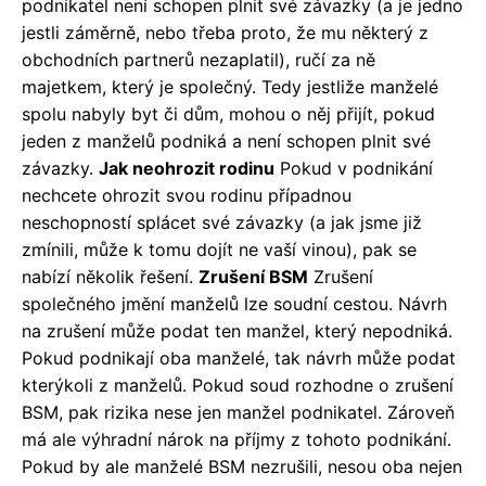
podnikatel není schopen plnit své závazky (a je jedno
jestli záměrně, nebo třeba proto, že mu některý z
obchodních partnerů nezaplatil), ručí za ně
majetkem, který je společný. Tedy jestliže manželé
spolu nabyly byt či dům, mohou o něj přijít, pokud
jeden z manželů podniká a není schopen plnit své
závazky.
Jak neohrozit rodinu
Pokud v podnikání
nechcete ohrozit svou rodinu případnou
neschopností splácet své závazky (a jak jsme již
zmínili, může k tomu dojít ne vaší vinou), pak se
nabízí několik řešení.
Zrušení BSM
Zrušení
společného jmění manželů lze soudní cestou. Návrh
na zrušení může podat ten manžel, který nepodniká.
Pokud podnikají oba manželé, tak návrh může podat
kterýkoli z manželů. Pokud soud rozhodne o zrušení
BSM, pak rizika nese jen manžel podnikatel. Zároveň
má ale výhradní nárok na příjmy z tohoto podnikání.
Pokud by ale manželé BSM nezrušili, nesou oba nejen