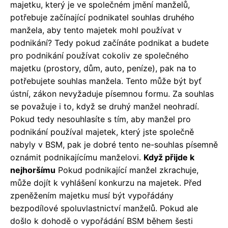
majetku, který je ve společném jmění manželů,
potřebuje začínající podnikatel souhlas druhého
manžela, aby tento majetek mohl používat v
podnikání? Tedy pokud začínáte podnikat a budete
pro podnikání používat cokoliv ze společného
majetku (prostory, dům, auto, peníze), pak na to
potřebujete souhlas manžela. Tento může být byť
ústní, zákon nevyžaduje písemnou formu. Za souhlas
se považuje i to, když se druhý manžel neohradí.
Pokud tedy nesouhlasíte s tím, aby manžel pro
podnikání používal majetek, který jste společně
nabyly v BSM, pak je dobré tento ne-souhlas písemně
oznámit podnikajícímu manželovi.
Když přijde k
nejhoršímu
Pokud podnikající manžel zkrachuje,
může dojít k vyhlášení konkurzu na majetek. Před
zpeněžením majetku musí být vypořádány
bezpodílové spoluvlastnictví manželů. Pokud ale
došlo k dohodě o vypořádání BSM během šesti