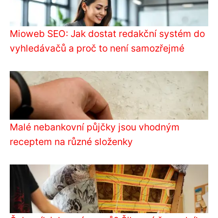
Mioweb SEO: Jak dostat redakční systém do
vyhledávačů a proč to není samozřejmé
Malé nebankovní půjčky jsou vhodným
receptem na různé složenky