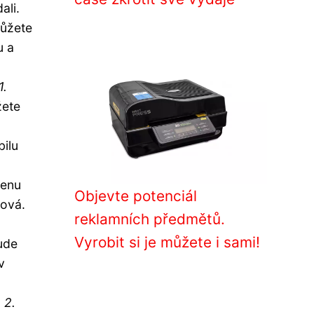
ali.
můžete
u a
1.
žete
ilu
menu
Objevte potenciál
hová.
reklamních předmětů.
Vyrobit si je můžete i sami!
ude
v
.
2.