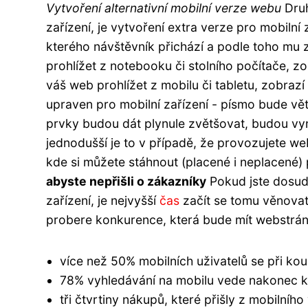
Vytvoření alternativní mobilní verze webu
Druh
zařízení, je vytvoření extra verze pro mobilní 
kterého návštěvník přichází a podle toho mu 
prohlížet z notebooku či stolního počítače, 
váš web prohlížet z mobilu či tabletu, zobraz
upraven pro mobilní zařízení - písmo bude vět
prvky budou dát plynule zvětšovat, budou vyn
jednodušší je to v případě, že provozujete 
kde si můžete stáhnout (placené i neplacené) p
abyste nepřišli o zákazníky
Pokud jste dosud 
zařízení, je nejvyšší
čas
začít se tomu věnovat
probere konkurence, která bude mít webstránk
více než 50% mobilních uživatelů se při ko
78% vyhledávání na mobilu vede nakonec k
tři čtvrtiny nákupů, které přišly z mobilního