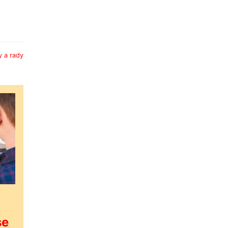
y a rady
se