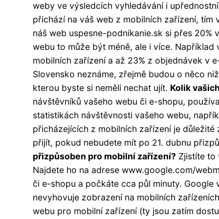
weby ve výsledcích vyhledávání i upřednostn
přichází na váš web z mobilních zařízení, tí
náš web uspesne-podnikanie.sk si přes 20% vš
webu to může být méně, ale i více. Například
mobilních zařízení a až 23% z objednávek v e-
Slovensko neznáme, zřejmě budou o něco nižš
kterou byste si neměli nechat ujít.
Kolik vašic
návštěvníků vašeho webu či e-shopu, používaj
statistikách návštěvnosti vašeho webu, napřík
přicházejících z mobilních zařízení je důležit
přijít, pokud nebudete mít po 21. dubnu přizp
přizpůsoben pro mobilní zařízení?
Zjistíte t
Najdete ho na adrese www.google.com/webmas
či e-shopu a počkáte cca půl minuty. Google
nevyhovuje zobrazení na mobilních zařízeních
webu pro mobilní zařízení (ty jsou zatím dost