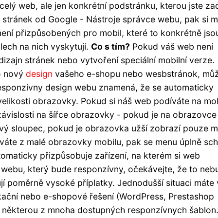
celý web, ale jen konkrétní podstránku, kterou jste zad
e stránek od Google - Nástroje správce webu, pak si 
ení přizpůsobených pro mobil, které to konkrétně jso
lech na nich vyskytují.
Co s tím?
Pokud váš web není
dizajn stránek nebo vytvoření speciální mobilní verze.
o nový
design
vašeho e-shopu nebo wesbstránok, mů
Responzívny design webu znamená, že se automaticky
likosti obrazovky. Pokud si náš web podíváte na mob
závislosti na šířce obrazovky - pokud je na obrazovce
pravý sloupec, pokud je obrazovka užší zobrazí pouze 
íváte z malé obrazovky mobilu, pak se menu úplně sc
omaticky přizpůsobuje zařízení, na kterém si web
n webu, který bude responzívny, očekávejte, že to neb
jí poměrně vysoké příplatky. Jednodušší situaci máte 
kační nebo e-shopové řešení (WordPress, Prestashop
it některou z mnoha dostupných responzívnych šablon