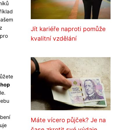
níků
říklad
 vašem
z
Jít kariéře naproti pomůže
 pro
kvalitní vzdělání
můžete
shop
le.
webu
obení
Máte vícero půjček? Je na
uje
čase zkrotit své výdaje