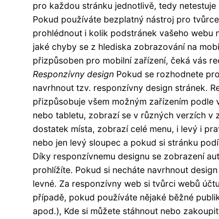
pro každou stránku jednotlivě, tedy netestuje 
Pokud používáte bezplatný nástroj pro tvůrc
prohlédnout i kolik podstránek vašeho webu n
jaké chyby se z hlediska zobrazování na mobi
přizpůsoben pro mobilní zařízení, čeká vás re
Responzívny design
Pokud se rozhodnete pr
navrhnout tzv. responzívny design stránek. 
přizpůsobuje všem možným zařízením podle ve
nebo tabletu, zobrazí se v různých verzích v 
dostatek místa, zobrazí celé menu, i levý i 
nebo jen levý sloupec a pokud si stránku pod
Díky responzívnemu designu se zobrazení aut
prohlížíte. Pokud si necháte navrhnout desig
levné. Za responzívny web si tvůrci webů účtu
případě, pokud používáte nějaké běžné publi
apod.), Kde si můžete stáhnout nebo zakoup