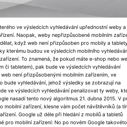
terého ve výsledcích vyhledávání upřednostní weby a
zařízení. Naopak, weby nepřizpůsobené mobilním zaříz
udělat, když web není přizpůsoben pro mobily a tablet
íky kterému budou ve výsledcích mobilního vyhledáván
í zařízení. To znamená, že pokud máte e-shop nebo w
 či tabletem), pak bude ve výsledcích vyhledávání
 web není přizpůsobenými mobilním zařízením, ve
to bude vyhledávání, jehož výsledky se zobrazují na
ude ve výsledcích vyhledávání penalizovat ty weby, kt
ogle nasadí tento nový algoritmus 21. dubna 2015. V p
mobilní zařízení, klesne vám počet návštěvníků (a tí
řízení. Google už déle při hledání z mobilů a tabletů
ané pro mobilní zařízení: No po novém Google takovéto