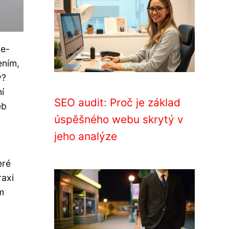
 e-
ením,
y?
í
SEO audit: Proč je základ
eb
úspěšného webu skrytý v
jeho analýze
eré
raxi
m