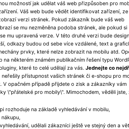
ou možností jak udělat váš web přizpůsoben pro mobi
zařízení. Váš web bude vědět identifikovat zařízení, ze
zobrazí verzi stránek. Pokud zákazník bude váš web
zobrazí se mu nezměněna podoba stránek, ale pokud si
í se mu upravená verze. V této druhé verzi bude desig
ší, odkazy budou od sebe více vzdálené, text a grafi
echány prvky, které nelze zobrazit na mobilu atd. Op
web na některém známém publikačním řešení typu Word
luginy, které to celé udělají za vás.
Jednejte co nejdř
neřešily přístupnost vašich stránek či e-shopu pro mo
. V opačném případě přijdete o zisk a zákazníky vám
y \"přátelské pro mobily\". Mimochodem, věděli jste, 
upi rozhoduje na základě vyhledávání v mobilu,
 nákupu,
 vyhledávání, udělali zákazníci ještě ve stejný den a vě