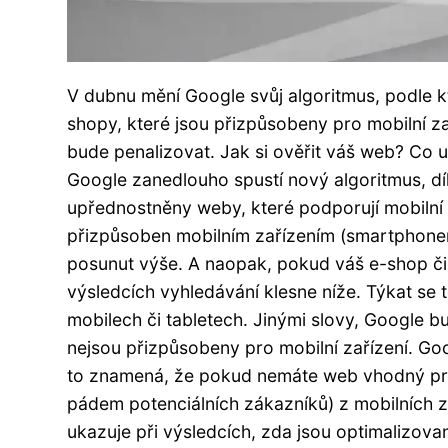
V dubnu mění Google svůj algoritmus, podle k
shopy, které jsou přizpůsobeny pro mobilní 
bude penalizovat. Jak si ověřit váš web? Co 
Google zanedlouho spustí nový algoritmus, d
upřednostněny weby, které podporují mobiln
přizpůsoben mobilním zařízením (smartphonem
posunut výše. A naopak, pokud váš e-shop či
výsledcích vyhledávání klesne níže. Týkat se 
mobilech či tabletech. Jinými slovy, Google b
nejsou přizpůsobeny pro mobilní zařízení. Go
to znamená, že pokud nemáte web vhodný pro 
pádem potenciálních zákazníků) z mobilních za
ukazuje při výsledcích, zda jsou optimalizov