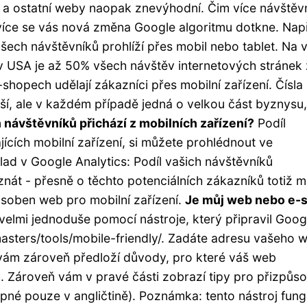
í a ostatní weby naopak znevýhodní. Čim více návštěv
m více se vás nová změna Google algoritmu dotkne. Nap
ech návštěvníků prohlíží přes mobil nebo tablet. Na
 v USA je až 50% všech návštěv internetových stránek 
shopech udělají zákazníci přes mobilní zařízení. Čísla
í, ale v každém případě jedná o velkou část byznysu,
h návštěvníků přichází z mobilních zařízení?
Podíl
ících mobilní zařízení, si můžete prohlédnout ve
lad v Google Analytics: Podíl vašich návštěvníků
é znát - přesně o těchto potenciálních zákazníků totiž 
ůsoben web pro mobilní zařízení.
Je můj web nebo e-
o velmi jednoduše pomocí nástroje, který připravil Goog
ters/tools/mobile-friendly/. Zadáte adresu vašeho 
 vám zároveň předloží důvody, pro které váš web
. Zároveň vám v pravé části zobrazí tipy pro přizpůs
upné pouze v angličtině). Poznámka: tento nástroj fung