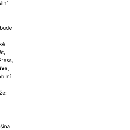
lní
 bude
n
cké
ět,
Press,
íve,
bilní
že:
tšina