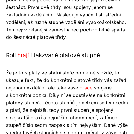
šestnáct. První dvě třídy jsou spojeny jenom se
základním vzděláním. Následuje výuční list, střední
vzdělání, až různé stupně vzdělání vysokoškolského.
Ten nejvzdělanější zaměstnanec pochopitelně spadá
do šestnácté platové třídy.
Roli
hrají
i takzvané platové stupně
Že je to s platy ve státní sféře poměrně složité, to
ukazuje fakt, že do konkrétní platové třídy vás zařadí
nejenom vzdělání, ale také vaše
práce
spojené
s konkrétní pozicí. Díky ní se dostáváte na konkrétní
platový stupeň. Těchto stupňů je celkem sedem sedm
a platí, že nejnižší, tedy první stupeň je spojený
s nejkratší praxí a nejnižším ohodnocení, zatímco
stupeň číslo sedm naopak s tím nejvyšším. Dané výše
v jednotlivých stupních se mohou i měnit, v závislosti