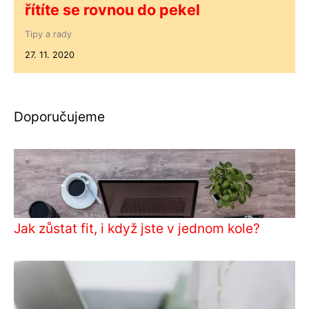
řítíte se rovnou do pekel
Tipy a rady
27. 11. 2020
Doporučujeme
Jak zůstat fit, i když jste v jednom kole?