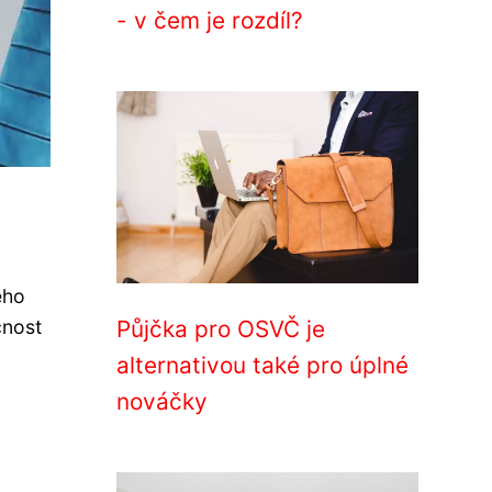
- v čem je rozdíl?
ého
čnost
Půjčka pro OSVČ je
alternativou také pro úplné
nováčky