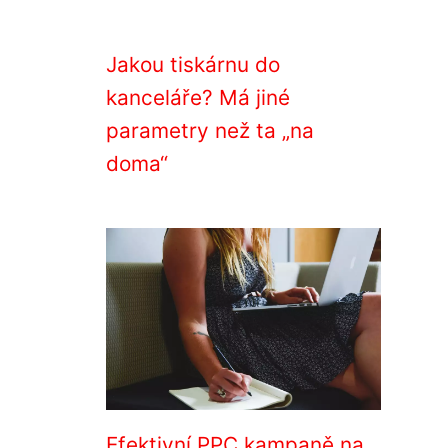
Jakou tiskárnu do
kanceláře? Má jiné
parametry než ta „na
doma“
Efektivní PPC kampaně na