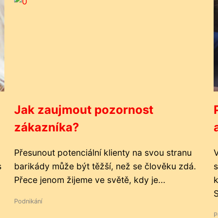
Jak zaujmout pozornost
zákazníka?
Přesunout potenciální klienty na svou stranu
V
s
barikády může být těžší, než se člověku zdá.
s
Přece jenom žijeme ve světě, kdy je...
k
S
Podnikání
P