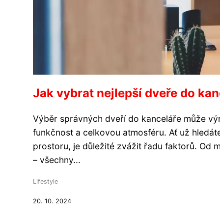
Jak vybrat nejlepší dveře do ka
Výběr správných dveří do kanceláře může výra
funkčnost a celkovou atmosféru. Ať už hledát
prostoru, je důležité zvážit řadu faktorů. Od 
– všechny...
Lifestyle
20. 10. 2024