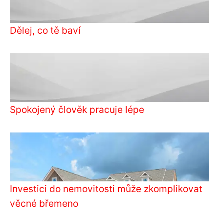
Dělej, co tě baví
Spokojený člověk pracuje lépe
Investici do nemovitosti může zkomplikovat
věcné břemeno