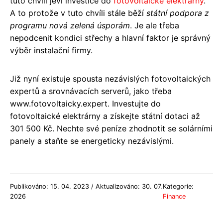
tuto chvíli jeví investice do
fotovoltaické elektrárny
.
A to protože v tuto chvíli stále běží
státní podpora z
programu nová zelená úsporám
. Je ale třeba
nepodcenit kondici střechy a hlavní faktor je správný
výběr instalační firmy.
Již nyní existuje spousta nezávislých fotovoltaických
expertů a srovnávacích serverů, jako třeba
www.fotovoltaicky.expert. Investujte do
fotovoltaické elektrárny a získejte státní dotaci až
301 500 Kč. Nechte své peníze zhodnotit se solárními
panely a staňte se energeticky nezávislými.
Publikováno: 15. 04. 2023 / Aktualizováno: 30. 07.
Kategorie:
2026
Finance