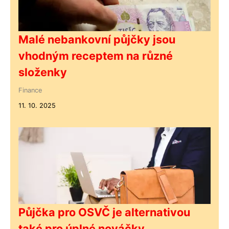
Malé nebankovní půjčky jsou
vhodným receptem na různé
složenky
Finance
11. 10. 2025
Půjčka pro OSVČ je alternativou
také pro úplné nováčky