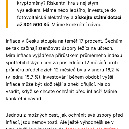
kryptoměny? Riskantní hra s nejistým
výsledkem. Máme něco lepšího, investujte do
fotovoltaické elektrárny a
získejte státní dotaci
až 301 500 Kč
. Máme konkrétní návod.
Inflace v Česku stoupla na téměř 17 procent. Čechům
se tak začínají ztenčovat úspory ležící na účtech.
Míra inflace vyjádřená přírůstkem průměrného indexu
spotřebitelských cen za posledních 12 měsíců proti
průměru předchozích 12 měsíců byla v únoru 16,2 %
(v lednu 15,7 %). Investování během období vyšší
inflace může být složitější a zneklidňující. Na co
vsadit, když se chcete ochránit před inflací? Máme
konkrétní návod.
Jednou z možných cest, jak ochránit své úspory před
inflací, jsou nemovitosti. Ale ještě výhodnější se v