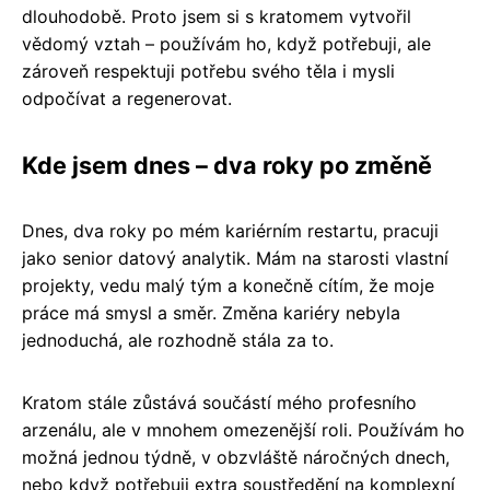
dlouhodobě. Proto jsem si s kratomem vytvořil
vědomý vztah – používám ho, když potřebuji, ale
zároveň respektuji potřebu svého těla i mysli
odpočívat a regenerovat.
Kde jsem dnes – dva roky po změně
Dnes, dva roky po mém kariérním restartu, pracuji
jako senior datový analytik. Mám na starosti vlastní
projekty, vedu malý tým a konečně cítím, že moje
práce má smysl a směr. Změna kariéry nebyla
jednoduchá, ale rozhodně stála za to.
Kratom stále zůstává součástí mého profesního
arzenálu, ale v mnohem omezenější roli. Používám ho
možná jednou týdně, v obzvláště náročných dnech,
nebo když potřebuji extra soustředění na komplexní