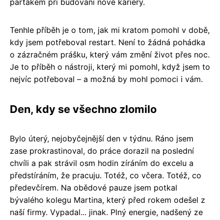
parťákem při budování nové kariéry.
Tenhle příběh je o tom, jak mi kratom pomohl v době,
kdy jsem potřeboval restart. Není to žádná pohádka
o zázračném prášku, který vám změní život přes noc.
Je to příběh o nástroji, který mi pomohl, když jsem to
nejvíc potřeboval – a možná by mohl pomoci i vám.
Den, kdy se všechno zlomilo
Bylo úterý, nejobyčejnější den v týdnu. Ráno jsem
zase prokrastinoval, do práce dorazil na poslední
chvíli a pak strávil osm hodin zíráním do excelu a
předstíráním, že pracuju. Totéž, co včera. Totéž, co
předevčírem. Na obědové pauze jsem potkal
bývalého kolegu Martina, který před rokem odešel z
naší firmy. Vypadal... jinak. Plný energie, nadšený ze