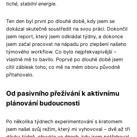
tiché, stabilní energie.
Ten den byl první po dlouhé době, kdy jsem se
dokázal skutečně soustředit na svou práci. Dokončil
jsem report, který jsem odkládal týdny, a dokonce
jsem začal pracovat na nápadu pro zlepšení našeho
týmového workflow. Co bylo nejpřekvapivější –
vlastně mě to bavilo. Poprvé po dlouhé době jsem
cítil záblesk toho, co mě na mém oboru původně
přitahovalo.
Od pasivního přežívání k aktivnímu
plánování budoucnosti
Po několika týdnech experimentování s kratomem
jsem našel svůj režim, který mi vyhovoval – dvě až tři
dávky týdně, obvykle ve dnech, kdy jsem potřeboval