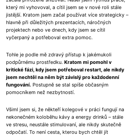
který mi vyhovoval, a cítil jsem se v nové roli stále
jistější. Kratom jsem začal používat více strategicky –
hlavně při důležitých prezentacích, náročných
projektech nebo ve dnech, kdy jsem se cítil
vyčerpaný a potřeboval extra pomoc.
Tohle je podle mě zdravý přístup k jakémukoli
podpůrnému prostředku.
Kratom mi pomohl v
kritické fázi, kdy jsem potřeboval restart, ale nikdy
jsem nechtěl na něm být závislý pro každodenní
fungování.
Postupně se stal spíše občasným
pomocníkem než nezbytností.
Všiml jsem si, že někteří kolegové v práci fungují na
nekonečném koloběhu kávy a energy drinků – stále
ve stresu, neustále stimulovaní, ale nikdy skutečně
odpočatí. To není cesta, kterou bych chtěl jít