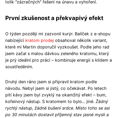
tolik "zázračných" řešení na únavu a vyhoření.
První zkušenost a překvapivý efekt
O týden později mi zazvonil kurýr. Balíček z e-shopu
nabízející
kratom prodej
obsahoval několik variant,
které mi Martin doporučil vyzkoušet. Podle jeho rad
jsem začal s malou dávkou zeleného kratomu, který
je prý ideální pro práci – kombinuje energii s klidem a
soustředěním.
Druhý den ráno jsem si připravil kratom podle
návodu. Nebyl jsem si jistý, co očekávat. Po letech
pití kávy jsem byl zvyklý na okamžitý efekt – bum,
kofeinový nástup. S kratomem to bylo... jiné.
Žádný
rychlý nástup, žádné bušení srdce. Místo toho se asi
po 30 minutách dostavil příjemný stav jasné mysli a