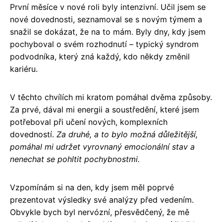
První měsíce v nové roli byly intenzivní. Učil jsem se
nové dovednosti, seznamoval se s novým týmem a
snažil se dokázat, že na to mám. Byly dny, kdy jsem
pochyboval o svém rozhodnutí – typický syndrom
podvodníka, který zná každý, kdo někdy změnil
kariéru.
V těchto chvílích mi kratom pomáhal dvěma způsoby.
Za prvé, dával mi energii a soustředění, které jsem
potřeboval při učení nových, komplexních
dovedností.
Za druhé, a to bylo možná důležitější,
pomáhal mi udržet vyrovnaný emocionální stav a
nenechat se pohltit pochybnostmi.
Vzpomínám si na den, kdy jsem měl poprvé
prezentovat výsledky své analýzy před vedením.
Obvykle bych byl nervózní, přesvědčený, že mě