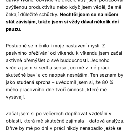
zvýšenou produktivitu nebo když jsem věděl, že mě
čekají důležité schůzky.
Nechtěl jsem se na ničem
stát závislým, takže jsem si vždy dával několik dní
pauzu.
Postupně se měnilo i moje nastavení mysli. Z
pasivního přežívání od víkendu k víkendu jsem začal
aktivně přemýšlet o své budoucnosti. Jednoho
večera jsem si sedl a sepsal, co mě v mé práci
skutečně baví a co naopak nesnáším. Ten seznam byl
jako studená sprcha – uvědomil jsem si, že 80 %
mého pracovního dne tvoří činnosti, které mě
vysávají.
Začal jsem si po večerech doplňovat vzdělání v
oblasti, která mě skutečně zajímala – datová analýza.
Dříve by mě po dni v práci nikdy nenapadlo ještě se