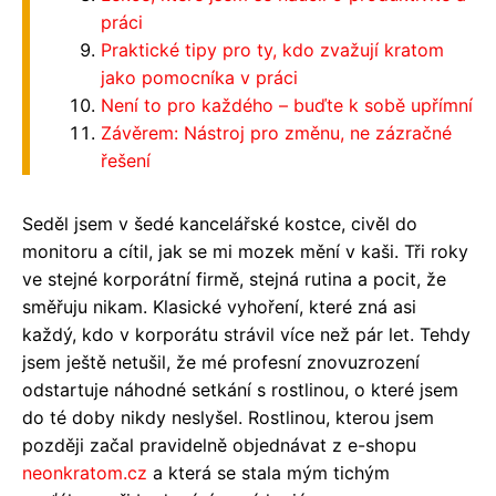
práci
Praktické tipy pro ty, kdo zvažují kratom
jako pomocníka v práci
Není to pro každého – buďte k sobě upřímní
Závěrem: Nástroj pro změnu, ne zázračné
řešení
Seděl jsem v šedé kancelářské kostce, civěl do
monitoru a cítil, jak se mi mozek mění v kaši. Tři roky
ve stejné korporátní firmě, stejná rutina a pocit, že
směřuju nikam. Klasické vyhoření, které zná asi
každý, kdo v korporátu strávil více než pár let. Tehdy
jsem ještě netušil, že mé profesní znovuzrození
odstartuje náhodné setkání s rostlinou, o které jsem
do té doby nikdy neslyšel. Rostlinou, kterou jsem
později začal pravidelně objednávat z e-shopu
neonkratom.cz
a která se stala mým tichým