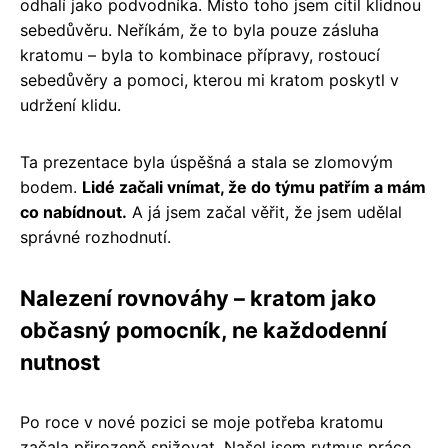
odhalí jako podvodníka. Místo toho jsem cítil klidnou
sebedůvěru. Neříkám, že to byla pouze zásluha
kratomu – byla to kombinace přípravy, rostoucí
sebedůvěry a pomoci, kterou mi kratom poskytl v
udržení klidu.
Ta prezentace byla úspěšná a stala se zlomovým
bodem.
Lidé začali vnímat, že do týmu patřím a mám
co nabídnout.
A já jsem začal věřit, že jsem udělal
správné rozhodnutí.
Nalezení rovnováhy – kratom jako
občasný pomocník, ne každodenní
nutnost
Po roce v nové pozici se moje potřeba kratomu
začala přirozeně snižovat. Našel jsem rytmus práce,