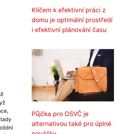
Klíčem k efektivní práci z
domu je optimální prostředí
i efektivní plánování času
už
dyž
nce,
Půjčka pro OSVČ je
 tady
alternativou také pro úplné
olidní
nováčky