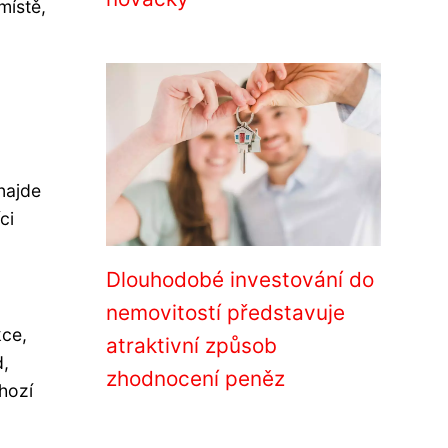
místě,
najde
ci
Dlouhodobé investování do
nemovitostí představuje
kce,
atraktivní způsob
d,
zhodnocení peněz
hozí