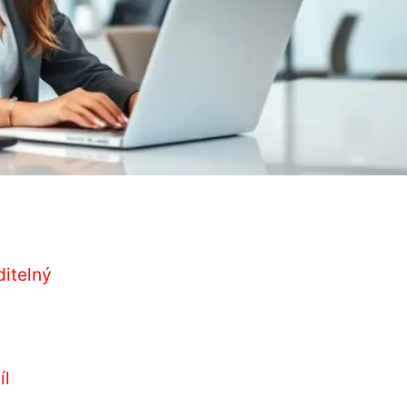
ditelný
íl