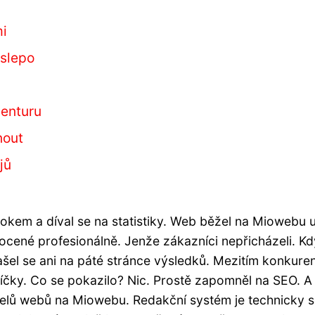
mi
aslepo
genturu
nout
jů
okem a díval se na statistiky. Web běžel na Miowebu 
focené profesionálně. Jenže zákazníci nepřicházeli. K
el se ani na páté stránce výsledků. Mezitím konkure
íčky. Co se pokazilo? Nic. Prostě zapomněl na SEO. A
telů webů na Miowebu. Redakční systém je technicky s