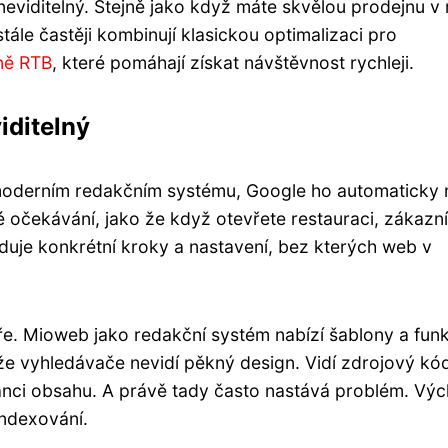
eviditelný. Stejně jako když máte skvělou prodejnu v 
ále častěji kombinují klasickou optimalizaci pro
ně RTB
, které pomáhají získat návštěvnost rychleji.
iditelný
a moderním redakčním systému, Google ho automaticky 
 očekávání, jako že když otevřete restauraci, zákazní
uje konkrétní kroky a nastavení, bez kterých web v
ře. Mioweb jako redakční systém nabízí šablony a fun
že vyhledávače nevidí pěkný design. Vidí zdrojový kó
vanci obsahu. A právě tady často nastává problém. Výc
indexování.