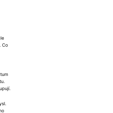
le
. Co
atum
tu.
upují.
ysl.
ho