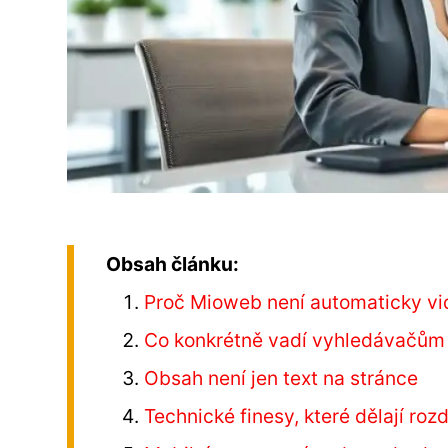
Obsah článku:
Proč Mioweb není automaticky vi
Co konkrétně vadí vyhledávačům
Obsah není jen text na stránce
Technické finesy, které dělají rozd