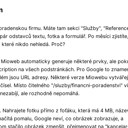
m
poradenskou firmu. Máte tam sekci "Služby", "Reference
pár odstavců textu, fotka a formulář. Po měsíci zjistíte
, které nikdo nehledá. Proč?
y. Mioweb automaticky generuje některé prvky, ale pok
description na všech podstránkách. Pro Google to zname
blém jsou URL adresy. Některé verze Miowebu vytvářej
sel. Místo čitelného "/sluzby/financni-poradenstvi" vi
nezabíjí, ale rozhodně nepomáhá.
ů. Nahrajete fotku přímo z foťáku, která má 4 MB, náze
načítá pomalu, Google neví, co obrázek zobrazuje, a
tom stačilo obrázek zmenšit, přejmenovat na "kancelar