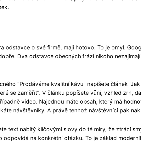
sek.
a odstavce o své firmě, mají hotovo. To je omyl. Goog
dobře. Dva odstavce obecných frází nikoho nezajímají
ného "Prodáváme kvalitní kávu" napíšete článek "Jak
ré se zaměřit". V článku popíšete vůni, vzhled zrn, d
, případně video. Najednou máte obsah, který má hodno
skáte návštěvníky. A právě tenhož návštěvníci pak nak
ete text nabitý klíčovými slovy do té míry, že ztrácí sm
bo odpovídá na konkrétní otázku. To je základ moderní