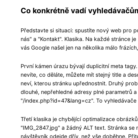
Co konkrétně vadí vyhledávačů
Představte si situaci: spustíte nový web pro 
nás" a "Kontakt". Klasika. Na každé stránce je 
vás Google našel jen na několika málo frázích
První kámen úrazu bývají duplicitní meta tag
nevíte, co děláte, můžete mít stejný title a 
neví, kterou stránku upřednostnit. Druhý pro
dlouhé, nepřehledné adresy plné parametrů a čí
"/index.php?id=47&lang=cz". To vyhledávače 
Třetí klasika je chybějící optimalizace obrázk
"IMG_2847.jpg" a žádný ALT text. Stránka se 
návštěvník odejde dřív, než vše doběhne. Při