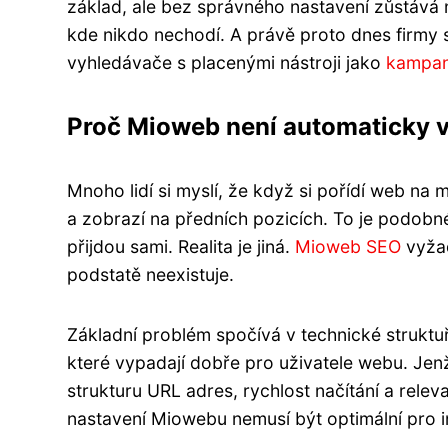
základ, ale bez správného nastavení zůstává n
kde nikdo nechodí. A právě proto dnes firmy st
vyhledávače s placenými nástroji jako
kampa
Proč Mioweb není automaticky v
Mnoho lidí si myslí, že když si pořídí web n
a zobrazí na předních pozicích. To je podobné
přijdou sami. Realita je jiná.
Mioweb SEO
vyžad
podstatě neexistuje.
Základní problém spočívá v technické struktu
které vypadají dobře pro uživatele webu. Jen
strukturu URL adres, rychlost načítání a rele
nastavení Miowebu nemusí být optimální pro 