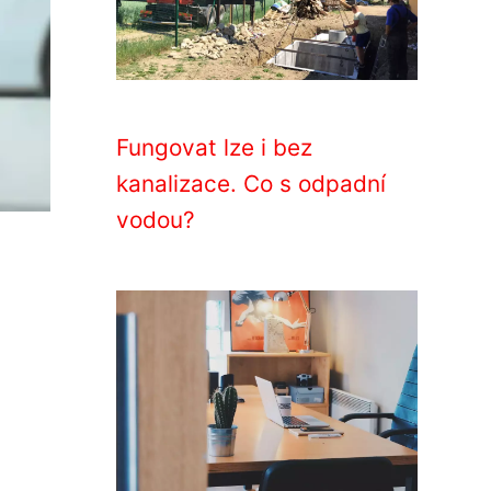
Fungovat lze i bez
kanalizace. Co s odpadní
vodou?