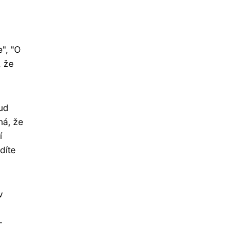
", "O
, že
ud
ná, že
í
díte
v
-