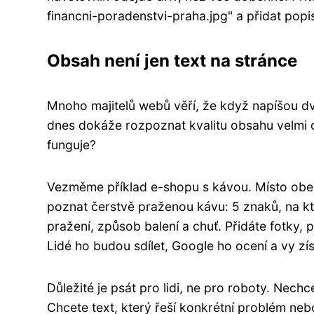
financni-poradenstvi-praha.jpg" a přidat popi
Obsah není jen text na stránce
Mnoho majitelů webů věří, že když napíšou dv
dnes dokáže rozpoznat kvalitu obsahu velmi 
funguje?
Vezměme příklad e-shopu s kávou. Místo obec
poznat čerstvě praženou kávu: 5 znaků, na kte
pražení, způsob balení a chuť. Přidáte fotky
Lidé ho budou sdílet, Google ho ocení a vy zí
Důležité je psát pro lidi, ne pro roboty. Nechc
Chcete text, který řeší konkrétní problém ne