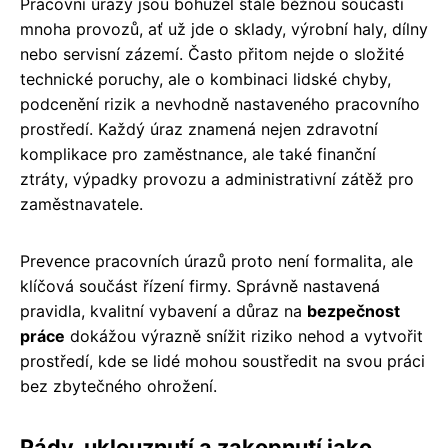
Pracovní úrazy jsou bohužel stále běžnou součástí
mnoha provozů, ať už jde o sklady, výrobní haly, dílny
nebo servisní zázemí. Často přitom nejde o složité
technické poruchy, ale o kombinaci lidské chyby,
podcenění rizik a nevhodně nastaveného pracovního
prostředí. Každý úraz znamená nejen zdravotní
komplikace pro zaměstnance, ale také finanční
ztráty, výpadky provozu a administrativní zátěž pro
zaměstnavatele.
Prevence pracovních úrazů proto není formalita, ale
klíčová součást řízení firmy. Správně nastavená
pravidla, kvalitní vybavení a důraz na
bezpečnost
práce
dokážou výrazně snížit riziko nehod a vytvořit
prostředí, kde se lidé mohou soustředit na svou práci
bez zbytečného ohrožení.
Pády, uklouznutí a zakopnutí jako