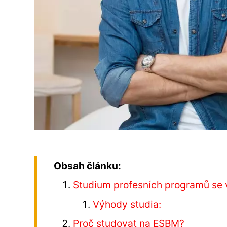
Obsah článku:
Studium profesních programů se v
Výhody studia:
Proč studovat na ESBM?