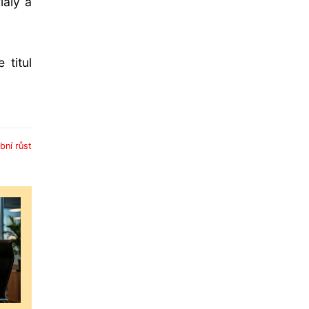
iály a
 titul
bní růst