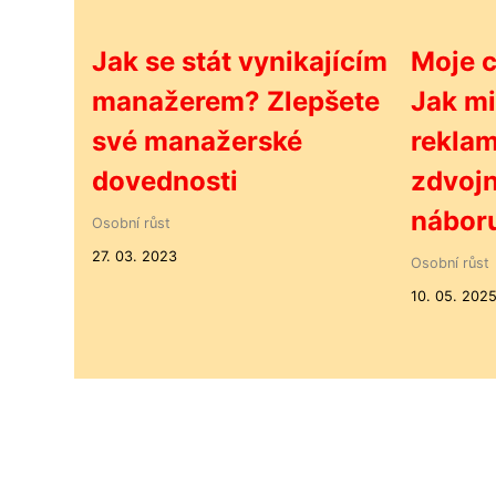
Jak se stát vynikajícím
Moje c
manažerem? Zlepšete
Jak mi
své manažerské
rekla
dovednosti
zdvojn
nábor
Osobní růst
27. 03. 2023
Osobní růst
10. 05. 202