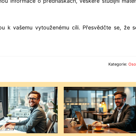
nou informace o přednáškách, veškeré studijní mater
u k vašemu vytouženému cíli. Přesvědčte se, že se
Kategorie:
Oso