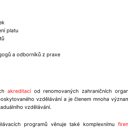
ek
ní platu
tů
agogů a odborníků z praxe
ích
akreditací
od renomovaných zahraničních organi
 poskytovaného vzdělávání a je členem mnoha význa
aduálního vzdělávání.
ělávacích programů věnuje také komplexnímu
fir