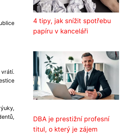
4 tipy, jak snížit spotřebu
ublice
papíru v kanceláři
rátí.
estice
ýuky,
entů,
DBA je prestižní profesní
titul, o který je zájem