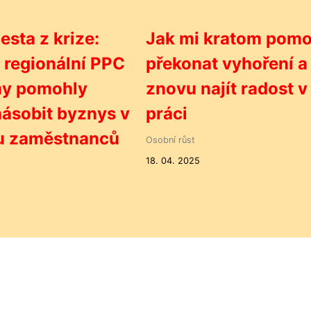
esta z krize:
Jak mi kratom pomo
 regionální PPC
překonat vyhoření a
my pomohly
znovu najít radost v
ásobit byznys v
práci
u zaměstnanců
Osobní růst
18. 04. 2025
5