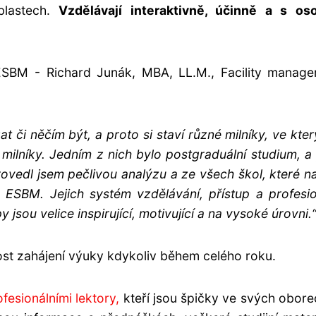
blastech.
Vzdělávají interaktivně, účinně a s os
 ESBM - Richard Junák, MBA, LL.M., Facility manag
t či něčím být, a proto si staví různé milníky, ve kter
 milníky. Jedním z nich bylo postgraduální studium, a
vedl jsem pečlivou analýzu a ze všech škol, které na
ESBM. Jejich systém vzdělávání, přístup a profesio
sou velice inspirující, motivující a na vysoké úrovni.
t zahájení výuky kdykoliv během celého roku.
ofesionálními lektory,
kteří jsou špičky ve svých obor