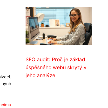
SEO audit: Proč je základ
úspěšného webu skrytý v
jeho analýze
zací.
mných
emnímu