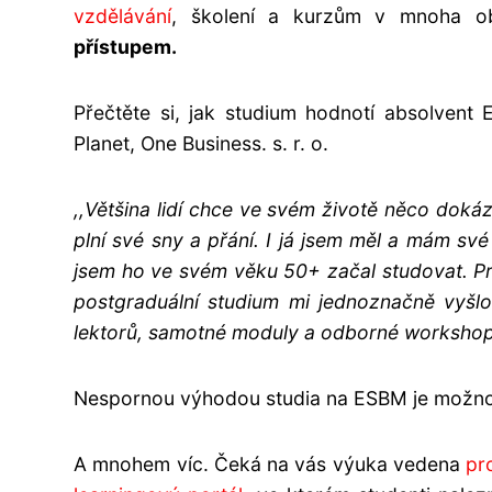
vzdělávání
, školení a kurzům v mnoha o
přístupem.
Přečtěte si, jak studium hodnotí absolvent
Planet, One Business. s. r. o.
,,Většina lidí chce ve svém životě něco dokáza
plní své sny a přání. I já jsem měl a mám své
jsem ho ve svém věku 50+ začal studovat. Pro
postgraduální studium mi jednoznačně vyšlo 
lektorů, samotné moduly a odborné workshopy j
Nespornou výhodou studia na ESBM je možnos
A mnohem víc. Čeká na vás výuka vedena
pr