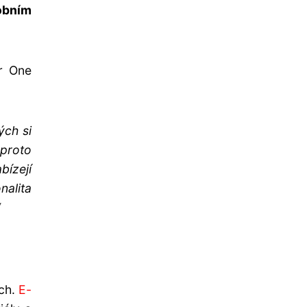
obním
er One
ých si
 proto
bízejí
nalita
“
ech.
E-