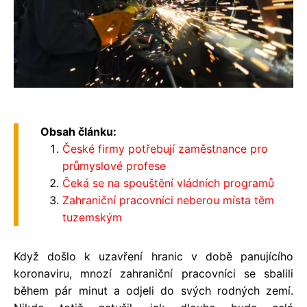
Obsah článku:
České firmy potřebují zaměstnance pro
průmyslové profese
Čeká se na spouštění vládních programů
Zahraniční pracovníci neberou místa těm
tuzemským
Když došlo k uzavření hranic v době panujícího
koronaviru, mnozí zahraniční pracovníci se sbalili
během pár minut a odjeli do svých rodných zemí.