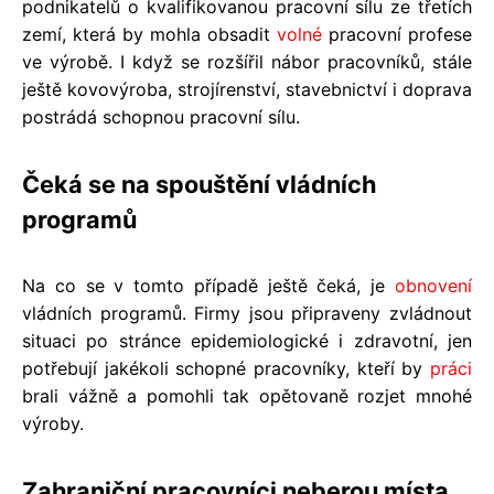
podnikatelů o kvalifikovanou pracovní sílu ze třetích
zemí, která by mohla obsadit
volné
pracovní profese
ve výrobě. I když se rozšířil nábor pracovníků, stále
ještě kovovýroba, strojírenství, stavebnictví i doprava
postrádá schopnou pracovní sílu.
Čeká se na spouštění vládních
programů
Na co se v tomto případě ještě čeká, je
obnovení
vládních programů. Firmy jsou připraveny zvládnout
situaci po stránce epidemiologické i zdravotní, jen
potřebují jakékoli schopné pracovníky, kteří by
práci
brali vážně a pomohli tak opětovaně rozjet mnohé
výroby.
Zahraniční pracovníci neberou místa