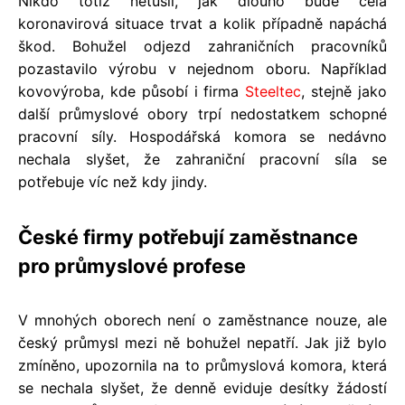
Nikdo totiž netušil, jak dlouho bude celá
koronavirová situace trvat a kolik případně napáchá
škod. Bohužel odjezd zahraničních pracovníků
pozastavilo výrobu v nejednom oboru. Například
kovovýroba, kde působí i firma
Steeltec
, stejně jako
další průmyslové obory trpí nedostatkem schopné
pracovní síly. Hospodářská komora se nedávno
nechala slyšet, že zahraniční pracovní síla se
potřebuje víc než kdy jindy.
České firmy potřebují zaměstnance
pro průmyslové profese
V mnohých oborech není o zaměstnance nouze, ale
český průmysl mezi ně bohužel nepatří. Jak již bylo
zmíněno, upozornila na to průmyslová komora, která
se nechala slyšet, že denně eviduje desítky žádostí