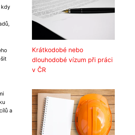
 kdy
adů,
Krátkodobé nebo
eho
šit
dlouhodobé vízum při práci
v ČR
mi
ku
ílů a