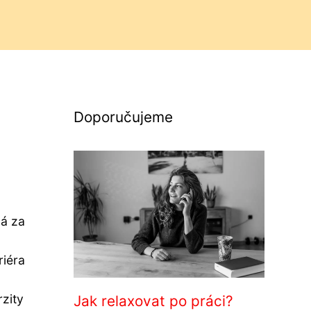
Doporučujeme
má za
riéra
rzity
Jak relaxovat po práci?