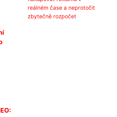
reálném čase a neprotočit
zbytečně rozpočet
ní
o
SEO: