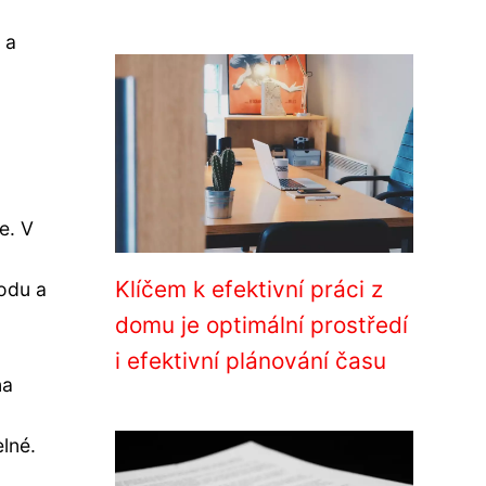
 a
e. V
Klíčem k efektivní práci z
odu a
domu je optimální prostředí
i efektivní plánování času
na
lné.