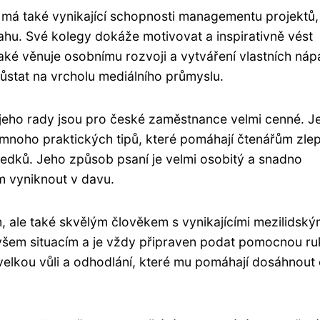
 má také vynikající schopnosti managementu projektů,
ahu. Své kolegy dokáže motivovat a inspirativně vést
ké věnuje osobnímu rozvoji a vytváření vlastních náp
ůstat na vrcholu mediálního průmyslu.
a jeho rady jsou pro české zaměstnance velmi cenné. J
 mnoho praktických tipů, které pomáhají čtenářům zlep
edků. Jeho způsob psaní je velmi osobitý a snadno
m vyniknout v davu.
, ale také skvělým člověkem s vynikajícími mezilidský
všem situacím a je vždy připraven podat pomocnou ru
kou vůli a odhodlání, které mu pomáhají dosáhnout c