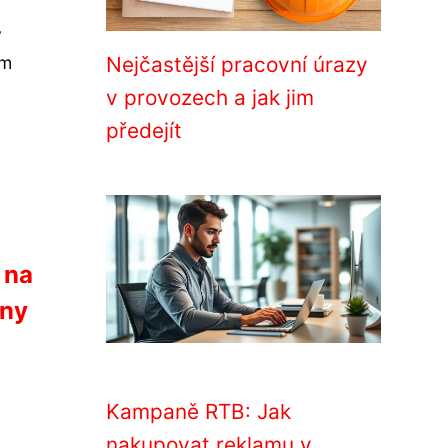
y
ým
Nejčastější pracovní úrazy
v provozech a jak jim
předejít
 na
rny
Kampaně RTB: Jak
nakupovat reklamu v