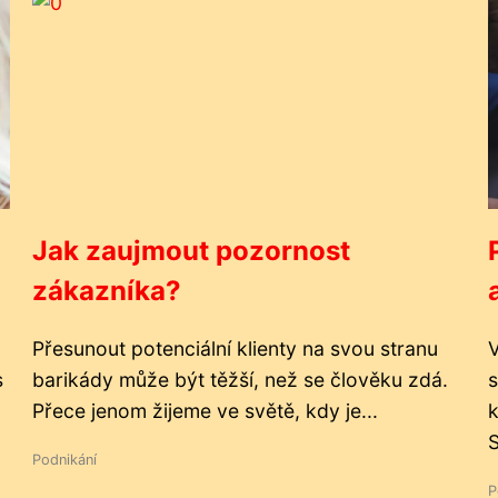
Jak zaujmout pozornost
zákazníka?
Přesunout potenciální klienty na svou stranu
V
s
barikády může být těžší, než se člověku zdá.
s
Přece jenom žijeme ve světě, kdy je...
k
S
Podnikání
P